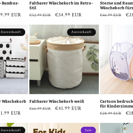
n-Bambus-
Faltbarer Wäschekorb im Retro-
Sterne und Raum
Stil
Wäschekorb für
fspreis
39.99 EUR
Normaler
Verkaufspreis
€34.99 EUR
Normaler
Ver
€2
€52.99 EUR
€46.99 EUR
Preis
Preis
Ausverkauft
Ausverkauft
er Wäschekorb
Faltbarer Wäschekorb weiß
Cartoon bedruc
für Kinderzimm
Normaler
Verkaufspreis
€41.99 EUR
€66.99 EUR
fspreis
21.99 EUR
Normaler
Ver
€1
€28.99 EUR
Preis
Preis
Ausverkauft
Sale