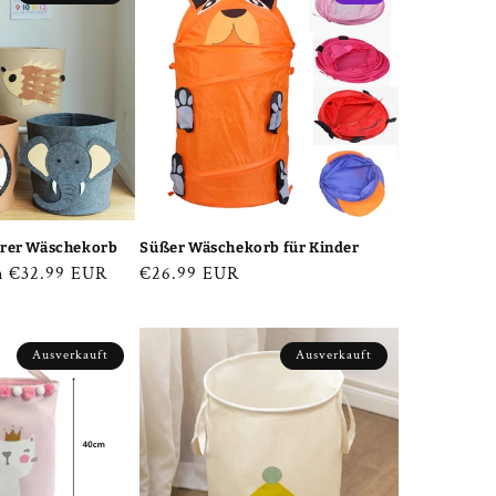
barer Wäschekorb
Süßer Wäschekorb für Kinder
kaufspreis
n €32.99 EUR
Verkaufspreis
€26.99 EUR
Ausverkauft
Ausverkauft