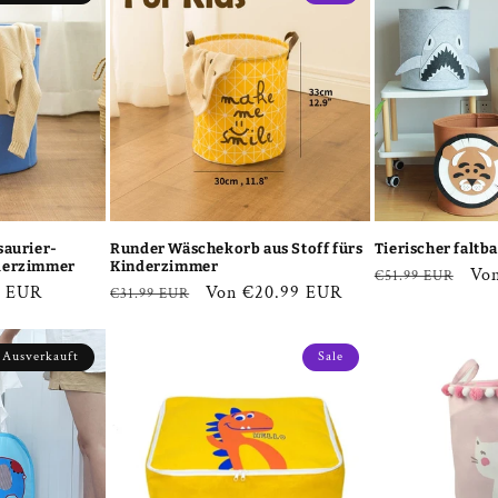
saurier-
Runder Wäschekorb aus Stoff fürs
Tierischer falt
derzimmer
Kinderzimmer
Normaler
Ver
Vo
€51.99 EUR
fspreis
9 EUR
Normaler
Verkaufspreis
Von €20.99 EUR
€31.99 EUR
Preis
Preis
Ausverkauft
Sale