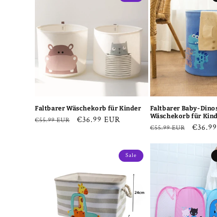
Faltbarer Wäschekorb für Kinder
Faltbarer Baby-Dino
Wäschekorb für Kin
Normaler
Verkaufspreis
€36.99 EUR
€55.99 EUR
Normaler
Verkau
€36.9
€55.99 EUR
Preis
Preis
Sale