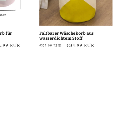
rb für
Faltbarer Wäschekorb aus
wasserdichtem Stoff
kaufspreis
5.99 EUR
Normaler
Verkaufspreis
€34.99 EUR
€52.99 EUR
Preis