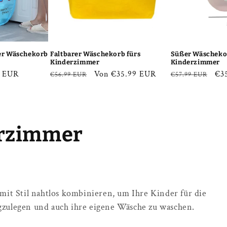
r Wäschekorb
Faltbarer Wäschekorb fürs
Süßer Wäscheko
Kinderzimmer
Kinderzimmer
fspreis
9 EUR
Normaler
Verkaufspreis
Von €35.99 EUR
Normaler
Ver
€3
€56.99 EUR
€57.99 EUR
Preis
Preis
rzimmer
t Stil nahtlos kombinieren, um Ihre Kinder für die
gzulegen und auch ihre eigene Wäsche zu waschen.