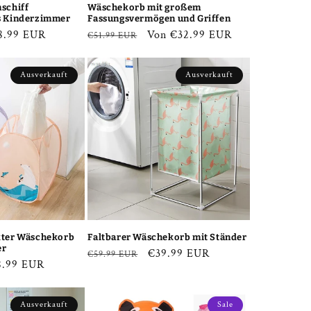
schiff
Wäschekorb mit großem
s Kinderzimmer
Fassungsvermögen und Griffen
kaufspreis
8.99 EUR
Normaler
Verkaufspreis
Von €32.99 EUR
€51.99 EUR
Preis
Ausverkauft
Ausverkauft
kter Wäschekorb
Faltbarer Wäschekorb mit Ständer
er
Normaler
Verkaufspreis
€39.99 EUR
€59.99 EUR
kaufspreis
8.99 EUR
Preis
Ausverkauft
Sale