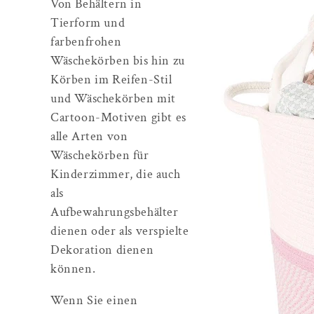
Von Behältern in
g
Tierform und
farbenfrohen
o
Wäschekörben bis hin zu
Körben im Reifen-Stil
r
und Wäschekörben mit
Cartoon-Motiven gibt es
i
alle Arten von
e
Wäschekörben für
Kinderzimmer, die auch
:
als
Aufbewahrungsbehälter
dienen oder als verspielte
Dekoration dienen
können.
Wenn Sie einen