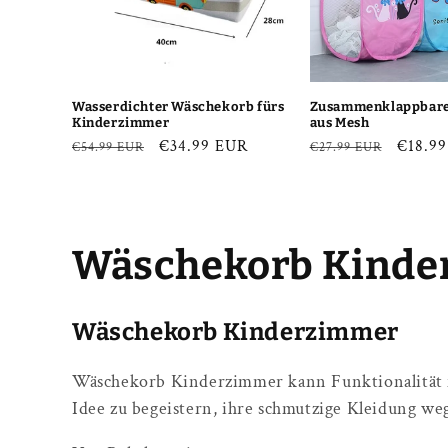
Wasserdichter Wäschekorb fürs
Zusammenklappbare
Kinderzimmer
aus Mesh
Normaler
Verkaufspreis
€34.99 EUR
Normaler
Verkau
€18.9
€54.99 EUR
€27.99 EUR
Preis
Preis
K
Wäschekorb Kinde
a
Wäschekorb Kinderzimmer
t
Wäschekorb Kinderzimmer kann Funktionalität mi
Idee zu begeistern, ihre schmutzige Kleidung we
e