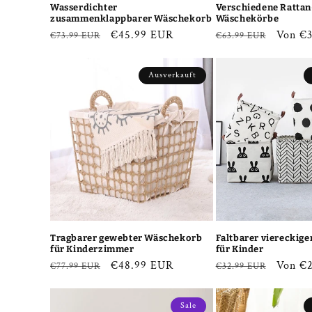
Wasserdichter
Verschiedene Ratta
zusammenklappbarer Wäschekorb
Wäschekörbe
Normaler
Verkaufspreis
€45.99 EUR
Normaler
Verkau
Von €
€73.99 EUR
€63.99 EUR
Preis
Preis
Ausverkauft
Tragbarer gewebter Wäschekorb
Faltbarer viereckig
für Kinderzimmer
für Kinder
Normaler
Verkaufspreis
€48.99 EUR
Normaler
Verkau
Von €
€77.99 EUR
€32.99 EUR
Preis
Preis
Sale