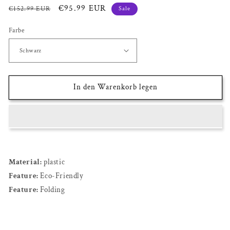
Normaler
Verkaufspreis
€95.99 EUR
€152.99 EUR
Sale
Preis
Farbe
In den Warenkorb legen
Material:
plastic
Feature:
Eco-Friendly
Feature:
Folding