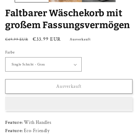
Faltbarer Wäschekorb mit
großem Fassungsvermögen
Normaler
Verkaufspreis
€33.99 EUR
€49.99 EUR
Ausverkauft
Preis
Farbe
Ausverkauft
Feature:
With Handles
Feature:
Eco-Friendly