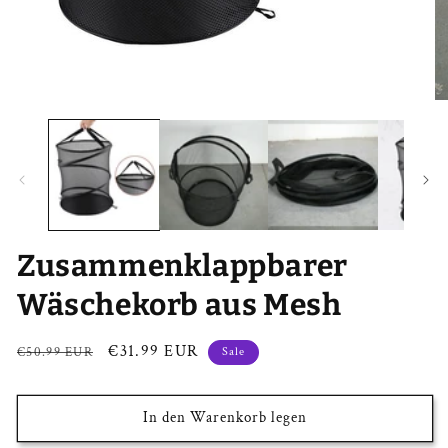
Medien
Me
1
2
in
in
Modal
Mo
öffnen
öf
Zusammenklappbarer
Wäschekorb aus Mesh
Normaler
Verkaufspreis
€31.99 EUR
€50.99 EUR
Sale
Preis
In den Warenkorb legen