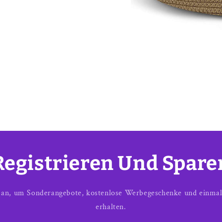
Registrieren Und Spare
h an, um Sonderangebote, kostenlose Werbegeschenke und einmal
erhalten.