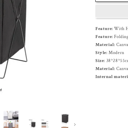
Feature:
With H
Feature:
Foldin
Material:
Canva
Style:
Modern
Size:
38*28*55
Material:
Canvas
Internal materi