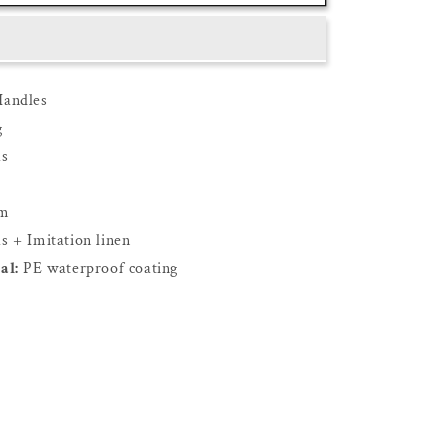
andles
g
s
cm
 + Imitation linen
al:
PE waterproof coating