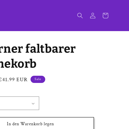
Einloggen
Warenkorb
ner faltbarer
hekorb
Verkaufspreis
€41.99 EUR
Sale
In den Warenkorb legen