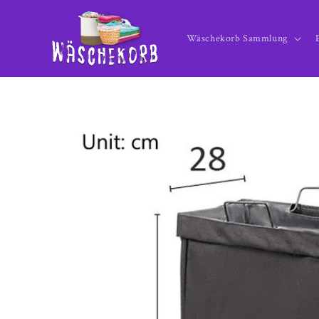
Direkt
zum
Inhalt
Wäschekorb Sammlung
Zu
Produktinformationen
springen