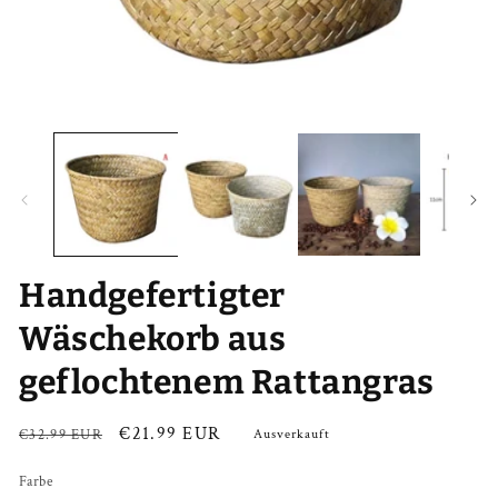
Medien
Me
1
2
in
in
Modal
Mo
öffnen
öf
Handgefertigter
Wäschekorb aus
geflochtenem Rattangras
Normaler
Verkaufspreis
€21.99 EUR
€32.99 EUR
Ausverkauft
Preis
Farbe