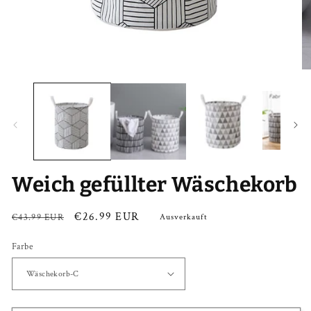
Medien
Me
1
2
in
in
Modal
Mo
öffnen
öf
Weich gefüllter Wäschekorb
Normaler
Verkaufspreis
€26.99 EUR
€43.99 EUR
Ausverkauft
Preis
Farbe